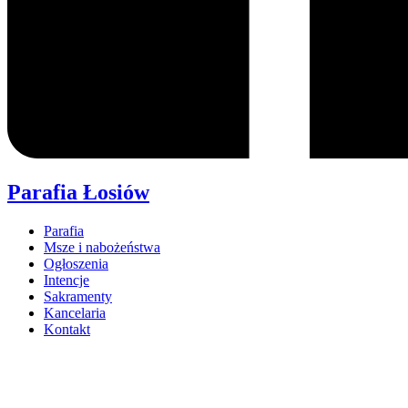
Parafia Łosiów
Parafia
Msze i nabożeństwa
Ogłoszenia
Intencje
Sakramenty
Kancelaria
Kontakt